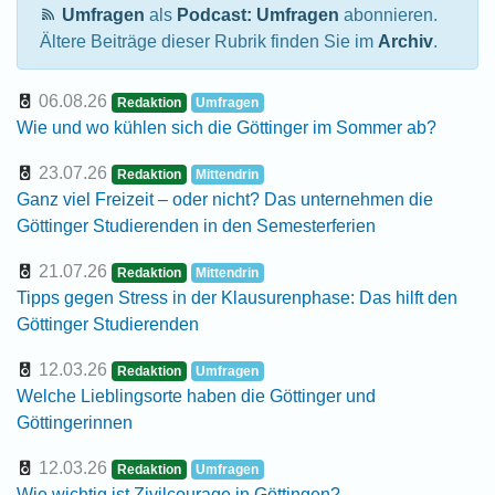
Umfragen
als
Podcast: Umfragen
abonnieren.
Ältere Beiträge dieser Rubrik finden Sie im
Archiv
.
06.08.26
Redaktion
Umfragen
Wie und wo kühlen sich die Göttinger im Sommer ab?
23.07.26
Redaktion
Mittendrin
Ganz viel Freizeit – oder nicht? Das unternehmen die
Göttinger Studierenden in den Semesterferien
21.07.26
Redaktion
Mittendrin
Tipps gegen Stress in der Klausurenphase: Das hilft den
Göttinger Studierenden
12.03.26
Redaktion
Umfragen
Welche Lieblingsorte haben die Göttinger und
Göttingerinnen
12.03.26
Redaktion
Umfragen
Wie wichtig ist Zivilcourage in Göttingen?