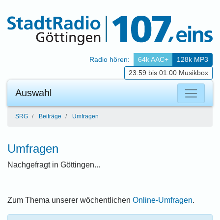
zum Inhalt
zum Menü
zum Themen-Menü
Radio hören:
64k AAC+
128k MP3
23:59 bis 01:00 Musikbox
Auswahl
SRG
Beiträge
Umfragen
Umfragen
Nachgefragt in Göttingen...
Zum Thema unserer wöchentlichen
Online-Umfragen
.